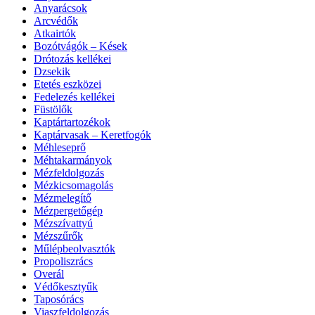
Anyarácsok
Arcvédők
Atkairtók
Bozótvágók – Kések
Drótozás kellékei
Dzsekik
Etetés eszközei
Fedelezés kellékei
Füstölők
Kaptártartozékok
Kaptárvasak – Keretfogók
Méhleseprő
Méhtakarmányok
Mézfeldolgozás
Mézkicsomagolás
Mézmelegítő
Mézpergetőgép
Mézszívattyú
Mézszűrők
Műlépbeolvasztók
Propoliszrács
Overál
Védőkesztyűk
Taposórács
Viaszfeldolgozás