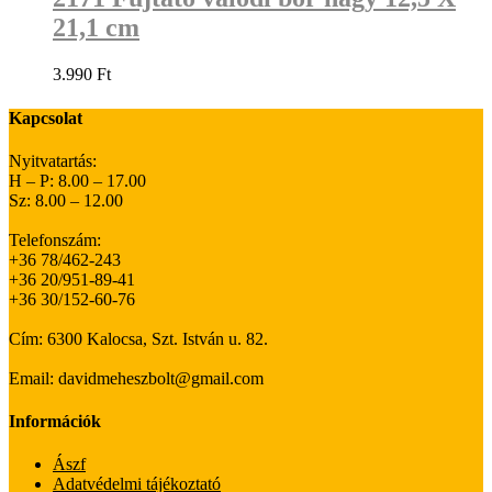
21,1 cm
3.990
Ft
Kapcsolat
Nyitvatartás:
H – P: 8.00 – 17.00
Sz: 8.00 – 12.00
Telefonszám:
+36 78/462-243
+36 20/951-89-41
+36 30/152-60-76
Cím: 6300 Kalocsa, Szt. István u. 82.
Email: davidmeheszbolt@gmail.com
Információk
Ászf
Adatvédelmi tájékoztató