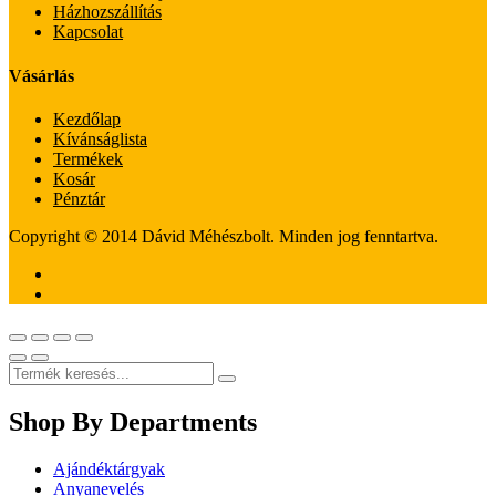
Házhozszállítás
Kapcsolat
Vásárlás
Kezdőlap
Kívánságlista
Termékek
Kosár
Pénztár
Copyright © 2014 Dávid Méhészbolt. Minden jog fenntartva.
Shop By Departments
Ajándéktárgyak
Anyanevelés