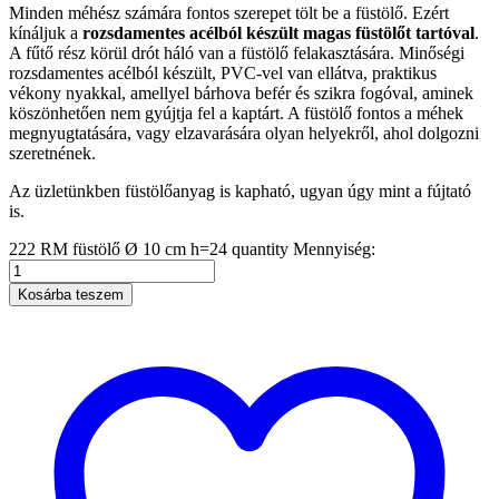
Minden méhész számára fontos szerepet tölt be a füstölő. Ezért
kínáljuk a
rozsdamentes acélból készült magas füstölőt tartóval
.
A fűtő rész körül drót háló van a füstölő felakasztására. Minőségi
rozsdamentes acélból készült, PVC-vel van ellátva, praktikus
vékony nyakkal, amellyel bárhova befér és szikra fogóval, aminek
köszönhetően nem gyújtja fel a kaptárt. A füstölő fontos a méhek
megnyugtatására, vagy elzavarására olyan helyekről, ahol dolgozni
szeretnének.
Az üzletünkben füstölőanyag is kapható, ugyan úgy mint a fújtató
is.
222 RM füstölő Ø 10 cm h=24 quantity
Mennyiség:
Kosárba teszem