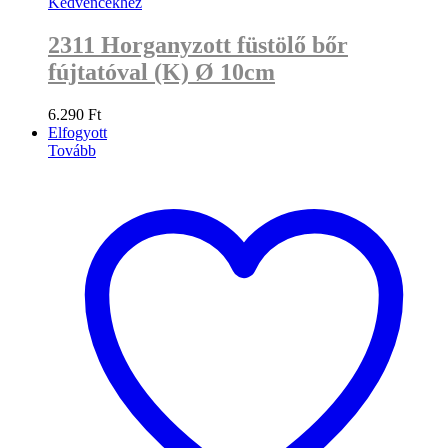
Kedvencekhez
2311 Horganyzott füstölő bőr
fújtatóval (K) Ø 10cm
6.290
Ft
Elfogyott
Tovább