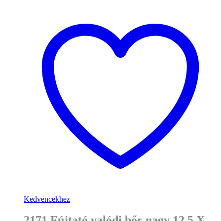
Kedvencekhez
2171 Fújtató valódi bőr nagy 12,5 X