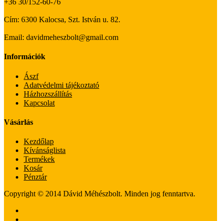
+36 30/152-60-76
Cím: 6300 Kalocsa, Szt. István u. 82.
Email: davidmeheszbolt@gmail.com
Információk
Ászf
Adatvédelmi tájékoztató
Házhozszállítás
Kapcsolat
Vásárlás
Kezdőlap
Kívánságlista
Termékek
Kosár
Pénztár
Copyright © 2014 Dávid Méhészbolt. Minden jog fenntartva.