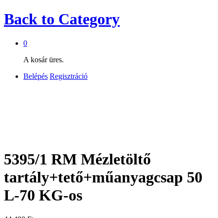
Back to
Category
0
A kosár üres.
Belépés
Regisztráció
5395/1 RM Mézletöltő
tartály+tető+műanyagcsap 50
L-70 KG-os