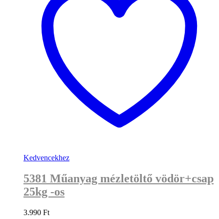
Kedvencekhez
5381 Műanyag mézletöltő vödör+csap
25kg -os
3.990
Ft