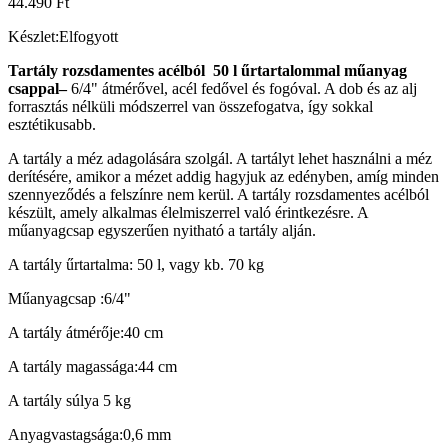
44.490
Ft
Készlet:
Elfogyott
Tartály rozsdamentes acélból 50 l
űrtartalommal műanyag
csappal–
6/4" átmérővel, acél fedővel és fogóval. A dob és az alj
forrasztás nélküli módszerrel van összefogatva, így sokkal
esztétikusabb.
A tartály a méz adagolására szolgál. A tartályt lehet használni a méz
derítésére, amikor a mézet addig hagyjuk az edényben, amíg minden
szennyeződés a felszínre nem kerül. A tartály rozsdamentes acélból
készült, amely alkalmas élelmiszerrel való érintkezésre. A
műanyagcsap egyszerűen nyitható a tartály alján.
A tartály űrtartalma: 50 l, vagy kb. 70 kg
Műanyagcsap :6/4"
A tartály átmérője:40 cm
A tartály magassága:44 cm
A tartály súlya 5 kg
Anyagvastagsága:0,6 mm