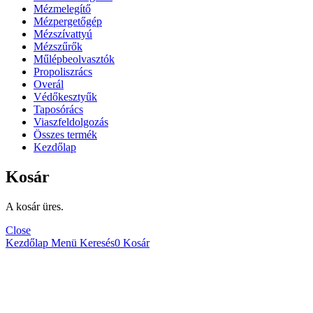
Mézmelegítő
Mézpergetőgép
Mézszívattyú
Mézszűrők
Műlépbeolvasztók
Propoliszrács
Overál
Védőkesztyűk
Taposórács
Viaszfeldolgozás
Összes termék
Kezdőlap
Kosár
A kosár üres.
Close
Kezdőlap
Menü
Keresés
0
Kosár