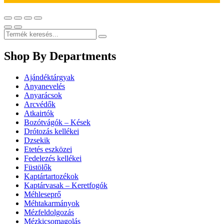
Shop By Departments
Ajándéktárgyak
Anyanevelés
Anyarácsok
Arcvédők
Atkairtók
Bozótvágók – Kések
Drótozás kellékei
Dzsekik
Etetés eszközei
Fedelezés kellékei
Füstölők
Kaptártartozékok
Kaptárvasak – Keretfogók
Méhleseprő
Méhtakarmányok
Mézfeldolgozás
Mézkicsomagolás