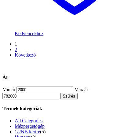
Kedvencekhez
1
2
Következő
Ár
Min ár
Max ár
Szűrés
Termék kategóriák
All Categories
Mézpergetőgép
1/2NB kertre
(5)