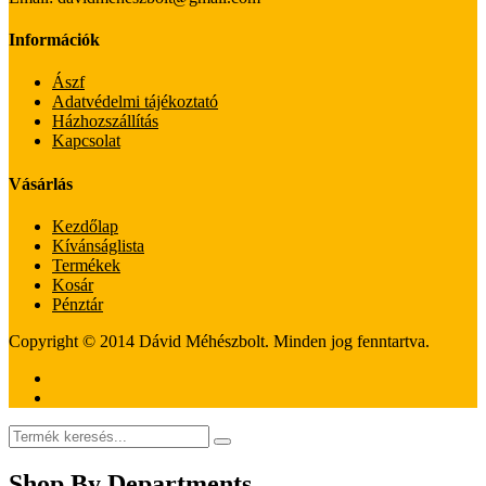
Információk
Ászf
Adatvédelmi tájékoztató
Házhozszállítás
Kapcsolat
Vásárlás
Kezdőlap
Kívánságlista
Termékek
Kosár
Pénztár
Copyright © 2014 Dávid Méhészbolt. Minden jog fenntartva.
Shop By Departments