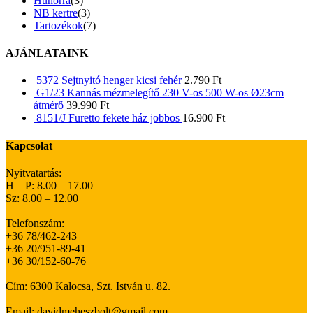
Hunorra
(3)
NB kertre
(3)
Tartozékok
(7)
AJÁNLATAINK
5372 Sejtnyitó henger kicsi fehér
2.790
Ft
G1/23 Kannás mézmelegítő 230 V-os 500 W-os Ø23cm
átmérő
39.990
Ft
8151/J Furetto fekete ház jobbos
16.900
Ft
Kapcsolat
Nyitvatartás:
H – P: 8.00 – 17.00
Sz: 8.00 – 12.00
Telefonszám:
+36 78/462-243
+36 20/951-89-41
+36 30/152-60-76
Cím: 6300 Kalocsa, Szt. István u. 82.
Email: davidmeheszbolt@gmail.com